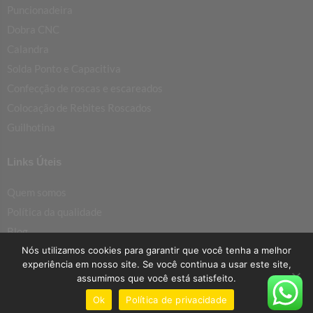
Puncionadeira
Dobra CNC
Calandra
Solda Ponto e Capacitiva
Confecção de roscas e escareados
Colocação de Rebites Roscados
Guilhotina
Links Úteis
Quem somos
Política da qualidade
Blog
Nós utilizamos cookies para garantir que você tenha a melhor
SAC
experiência em nosso site. Se você continua a usar este site,
Dominik MetalCenter
assumimos que você está satisfeito.
Dominik Industrial
Ok
Política de privacidade
Dominik Aços