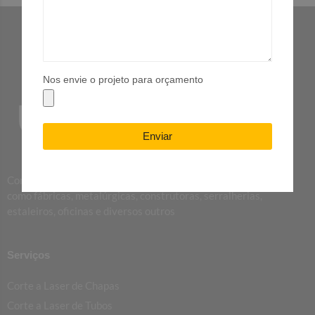
Nos envie o projeto para orçamento
Enviar
Com foco no setor industrial, atuamos em diversos segmentos,
como fábricas, metalúrgicas, construtoras, serralherias,
estaleiros, oficinas e diversos outros
Serviços
Corte a Laser de Chapas
Corte a Laser de Tubos