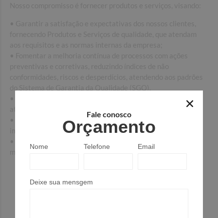
Nosso compromisso é fornecer produtos e serviços, visando:
• Garantir a satisfação e expectativas dos nossos clientes,
fornecendo Produtos e Serviços de qualidade, que atendam
aos requisitos e as normas internas da empresa;
• Fomentar a melhoria contínua de processos com ações
preventivas e corretivas, reduzindo índices de não
conformidades, riscos e desperdícios, atendendo aos padrões
do Sistema de Garantia da Qualidade (SGQ).
• Focar na inovação tecnológica com equipamentos
atualizados e de alta precisão;
Fale conosco
• Manter e buscar práticas sustentáveis para minimizar o
Orçamento
impacto ambiental;
• Capacitar e desenvolver nossos colaboradores para a
Nome
Telefone
Email
melhoria contínua da qualidade e produtividade.
Deixe sua mensgem